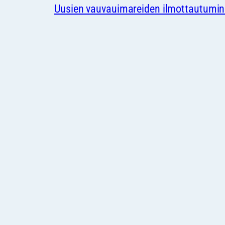
Uusien vauvauimareiden ilmottautumin
UUSIEN, ALLE PUOLIVUOTIAIDEN VA
Yhteistyössä