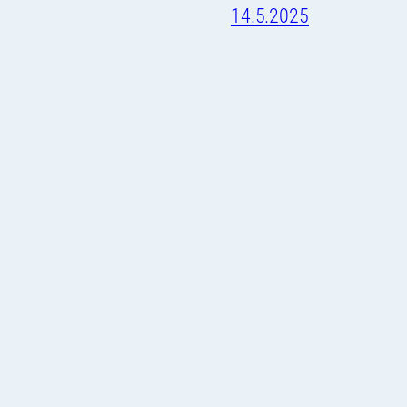
14.5.2025
18.12.2024
Lapset ja nuoret
Jäsenille
Ota Yhteyttä
Vauva- ja perheuinti
Hylkyranta
Ota yhteyttä
s
Kuutit
Sukelluskohteet
Norpat
Pullojen täyttö
Uppopallo