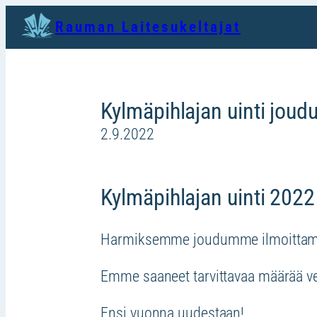
Siirry
Rauman Laitesukeltajat
sisältöön
Kylmäpihlajan uinti jou
2.9.2022
Kylmäpihlajan uinti 202
Harmiksemme joudumme ilmoittamaa
Emme saaneet tarvittavaa määrää v
Ensi vuonna uudestaan!