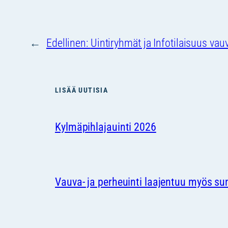
←
Edellinen:
Uintiryhmät ja Infotilaisuus vau
LISÄÄ UUTISIA
Kylmäpihlajauinti 2026
Vauva- ja perheuinti laajentuu myös su