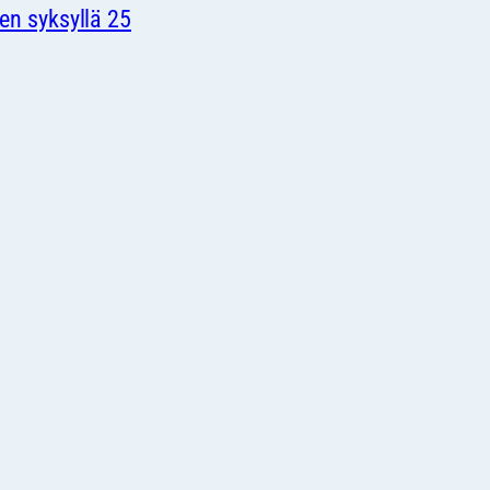
en syksyllä 25
UVAUIMAREIDEN ILMOITTAUTUMINEN
Meidän Seura
Sukellus
Tietoa seurastamme
Laitesukellus
Yhdistys
Sukelluskalastu
MyClub
Sukelluskurssit
Uutiset