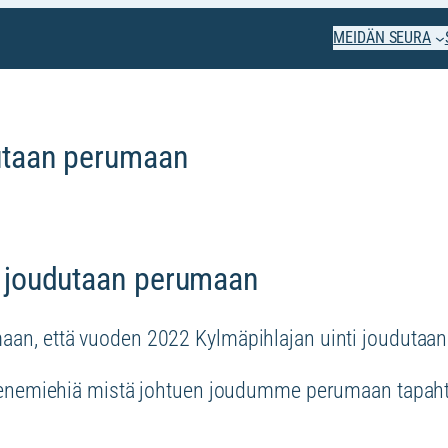
MEIDÄN SEURA
dutaan perumaan
2 joudutaan perumaan
n, että vuoden 2022 Kylmäpihlajan uinti joudutaa
enemiehiä mistä johtuen joudumme perumaan tapahtu